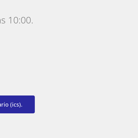
as 10:00.
io (ics).