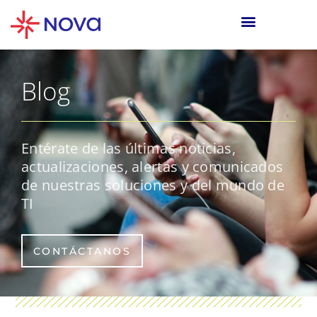
Blog
Entérate de las últimas noticias,
actualizaciones, alertas y comunicados
de nuestras soluciones y del mundo de
TI
CONTÁCTANOS