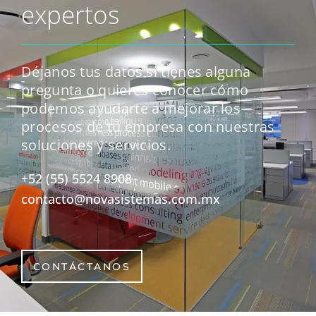
expertos
Déjanos tus datos si tienes alguna
pregunta o quieres conocer cómo
podemos ayudarte a mejorar los
procesos de tu empresa con nuestras
soluciones y servicios.
+52 (55) 5524 8908
contacto@novasistemas.com.mx
CONTÁCTANOS