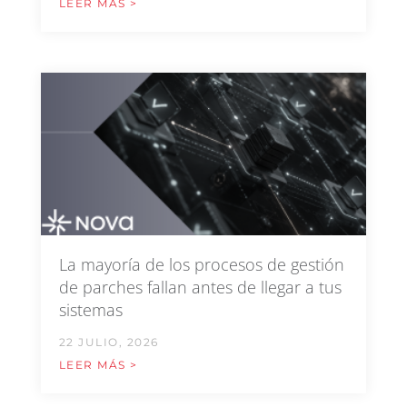
LEER MÁS >
La mayoría de los procesos de gestión
de parches fallan antes de llegar a tus
sistemas
22 JULIO, 2026
LEER MÁS >