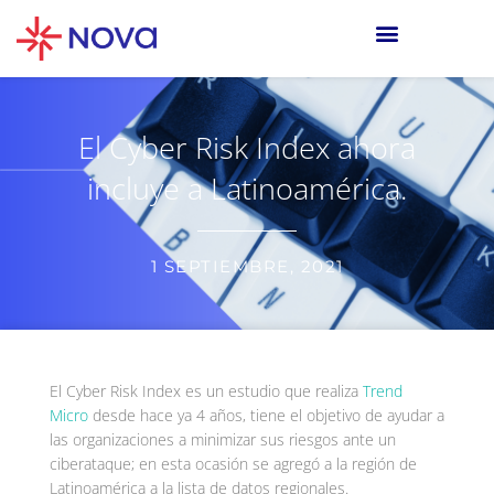
El Cyber Risk Index ahora
incluye a Latinoamérica.
1 SEPTIEMBRE, 2021
El Cyber Risk Index es un estudio que realiza
Trend
Micro
desde hace ya 4 años, tiene el objetivo de ayudar a
las organizaciones a minimizar sus riesgos ante un
ciberataque; en esta ocasión se agregó a la región de
Latinoamérica a la lista de datos regionales.