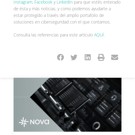
Instagram
,
Facebook
y
LinkedIn
para que estés enterado
de ésta y más noticias, y como podemos ayudarte a
estar protegido a través del amplio portafolio de
soluciones en ciberseguridad con el que contamos.
Consulta las referencias para este artículo
AQUÍ.