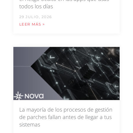
todos los días
29 JULIO, 2026
LEER MÁS >
La mayoría de los procesos de gestión
de parches fallan antes de llegar a tus
sistemas