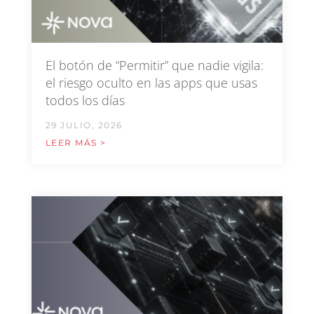
El botón de “Permitir” que nadie vigila:
el riesgo oculto en las apps que usas
todos los días
29 JULIO, 2026
LEER MÁS >