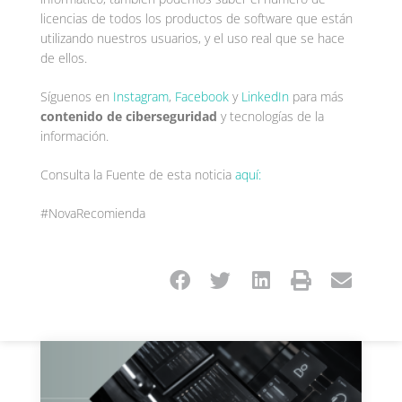
licencias de todos los productos de software que están
utilizando nuestros usuarios, y el uso real que se hace
de ellos.
Síguenos en
Instagram
,
Facebook
y
LinkedIn
para más
contenido de ciberseguridad
y tecnologías de la
información.
Consulta la Fuente de esta noticia
aquí:
#NovaRecomienda