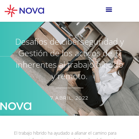
Desafíos de ciberseguridad y
Gestión de los activos de TI
inherentes al trabajo híbrido
y remoto.
7 ABRIL, 2022
El trabajo híbrido ha ayudado a allanar el camino para