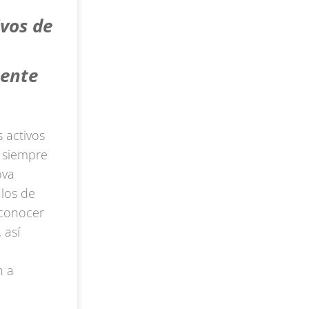
ivos de
mente
 activos
o siempre
ova
los de
 conocer
 así
n a