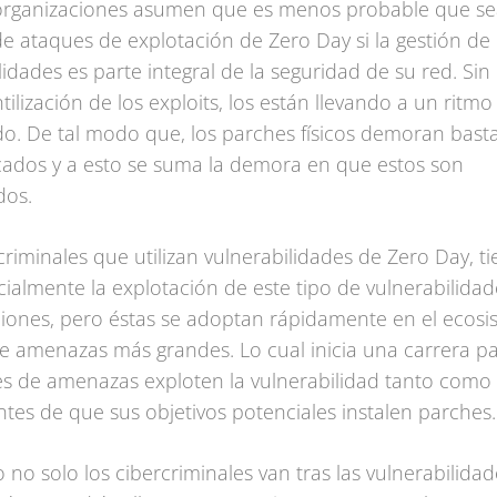
rganizaciones asumen que es menos probable que s
de ataques de explotación de Zero Day si la gestión de
lidades es parte integral de la seguridad de su red. Si
tilización de los exploits, los están llevando a un rit
o. De tal modo que, los parches físicos demoran bast
cados y a esto se suma la demora en que estos son
dos.
criminales que utilizan vulnerabilidades de Zero Day, t
nicialmente la explotación de este tipo de vulnerabilidad
iones, pero éstas se adoptan rápidamente en el ecosi
e amenazas más grandes. Lo cual inicia una carrera p
es de amenazas exploten la vulnerabilidad tanto como
ntes de que sus objetivos potenciales instalen parches.
 no solo los cibercriminales van tras las vulnerabilida