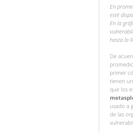
En promed
esté disp
En la gráf
vulnerabi
hasta la 
De acuerd
promedio 
primer có
tienen un
que los e
metaspl
usado a g
de las or
vulnerabi