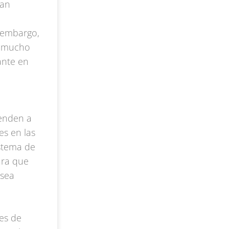
ean
n embargo,
mo mucho
ante en
ienden a
es en las
stema de
ara que
 sea
des de