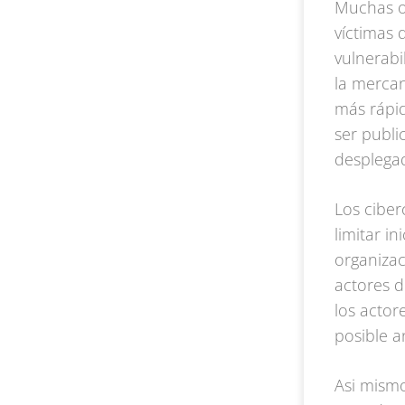
Muchas o
víctimas 
vulnerabi
la mercan
más rápid
ser publi
desplega
Los ciber
limitar i
organizac
actores d
los actor
posible a
Asi mismo