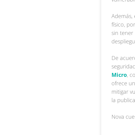
Además, 
físico, p
sin tener
despliegu
De acuerd
segurid
Micro
, c
ofrece un
mitigar v
la public
Nova cuen