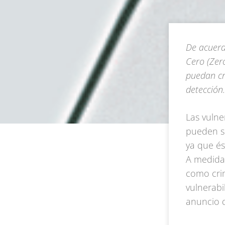
De acuerd
Cero (Zero
puedan cr
detección
Las vulne
pueden se
ya que és
A medida 
como crim
vulnerabi
anuncio d