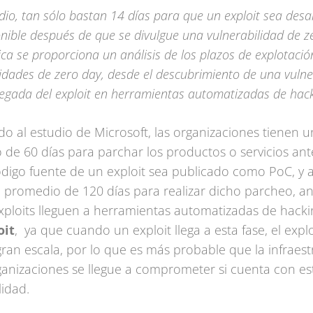
io, tan sólo
bastan
14 días para que un exploit sea desa
onible después de que se divulgue una vulnerabilidad de z
ica se proporciona un análisis de los plazos de explotació
lidades de zero day, desde el descubrimiento de una vulne
llegada del exploit en herramientas automatizadas de hack
o al estudio de Microsoft, las organizaciones tienen u
de 60 días para parchar los productos o servicios ant
digo fuente de un exploit sea publicado como PoC, y 
 promedio de 120 días para realizar dicho parcheo, an
xploits lleguen a herramientas automatizadas de hack
oit
, ya que cuando un exploit llega a esta fase, el explo
ran escala, por lo que es más probable que la infraest
ganizaciones se llegue a comprometer si cuenta con es
lidad.