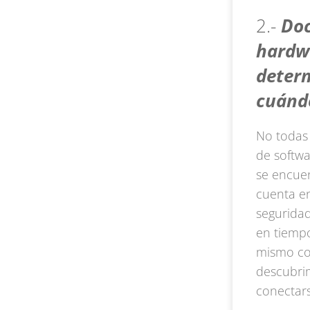
2.-
Doc
hardwa
determ
cuándo
No todas 
de softwa
se encuen
cuenta en
seguridad
en tiempo
mismo co
descubrim
conectars