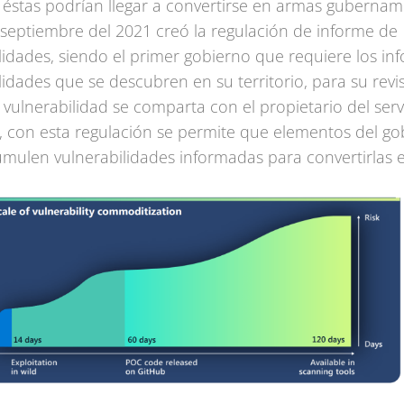
 éstas podrían llegar a convertirse en armas gubernam
septiembre del 2021 creó la regulación de informe de
lidades, siendo el primer gobierno que requiere los in
lidades que se descubren en su territorio, para su revi
 vulnerabilidad se comparta con el propietario del serv
 con esta regulación se permite que elementos del go
mulen vulnerabilidades informadas para convertirlas 