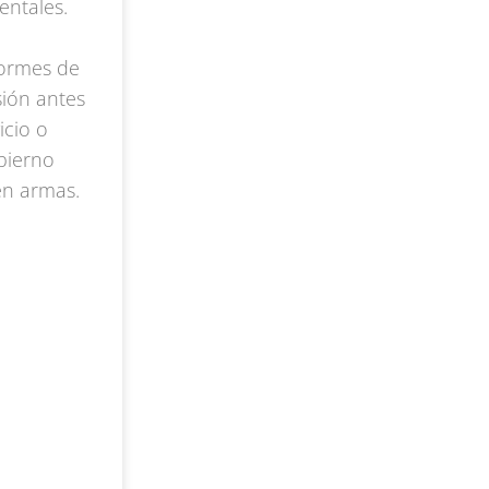
entales.
formes de
sión antes
icio o
bierno
en armas.