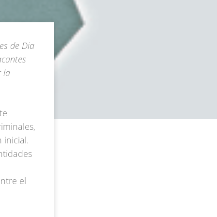
es de Dia
acantes
 la
te
iminales,
inicial.
ntidades
ntre el