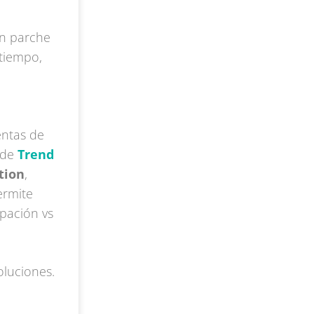
un parche
 tiempo,
entas de
de
Trend
tion
,
permite
ipación vs
oluciones.