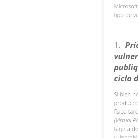
Microsoft
tipo de v
1.-
Pri
vulner
publiq
ciclo 
Si bien n
producció
físico ta
(Virtual P
tarjeta d
vulnerabi