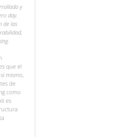
rrollado y
ero day.
n de las
rabilidad,
ing.
n
es que el
así mismo,
tes de
ing como
it es
ructura
ta