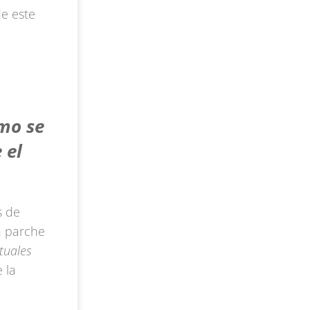
e este
omo se
 el
s de
n parche
tuales
 la