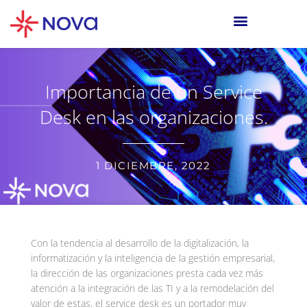
Importancia de un Service
Desk en las organizaciones.
1 DICIEMBRE, 2022
Con la tendencia al desarrollo de la digitalización, la
informatización y la inteligencia de la gestión empresarial,
la dirección de las organizaciones presta cada vez más
atención a la integración de las TI y a la remodelación del
valor de estas, el service desk es un portador muy