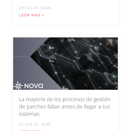
29 JULIO, 2026
LEER MÁS >
La mayoría de los procesos de gestión
de parches fallan antes de llegar a tus
sistemas
22 JULIO, 2026