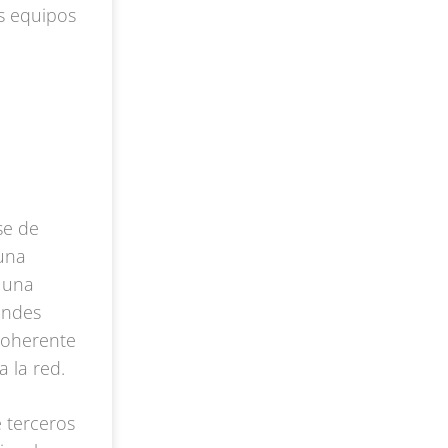
s equipos
.
se de
 una
a una
andes
coherente
a la red.
 terceros