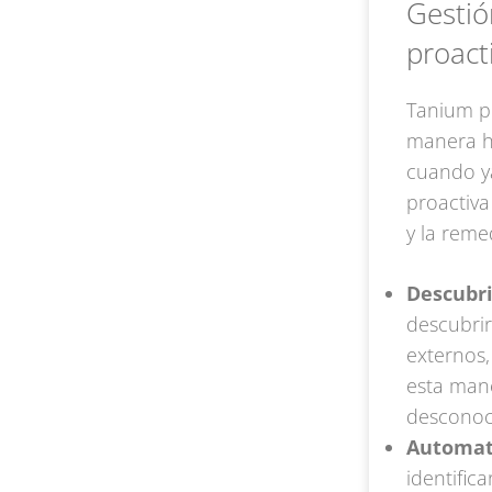
Gestió
proacti
Tanium pe
manera ho
cuando ya
proactiva
y la rem
Descubr
descubrir
externos,
esta mane
desconoc
Automati
identific