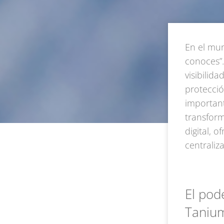
En el mun
conoces”.
visibilid
protecció
importan
transfor
digital, 
centraliz
El pode
Taniu