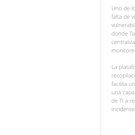
Uno de lo
falta de v
vulnerabi
donde Tan
centraliz
monitorea
La plataf
recopilac
facilita 
una capac
de TI a r
incidente