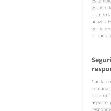
es tambié
gestión d
usando la
activos. 
gestionen
lo que op
Segur
respo
Con las c
en curso;
los probl
aspecto, 
responde