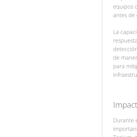
equipos 
antes de 
La capac
respuesta
detección
de manera
para miti
infraestru
Impact
Durante e
importanc