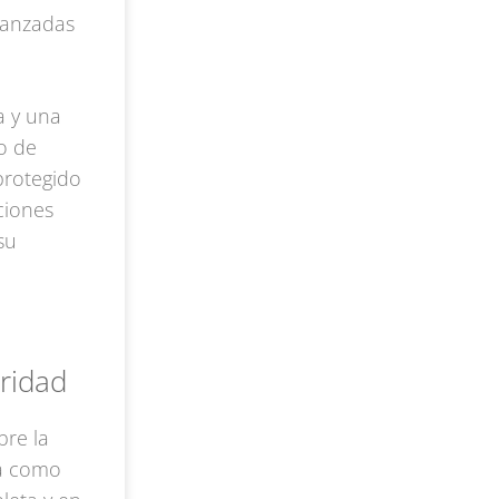
vanzadas
a y una
o de
protegido
ciones
su
ridad
bre la
da como