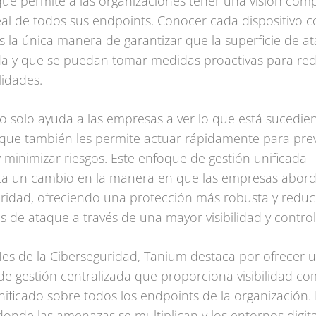
ue permite a las organizaciones tener una visión comp
al de todos sus endpoints. Conocer cada dispositivo 
es la única manera de garantizar que la superficie de a
a y que se puedan tomar medidas proactivas para redu
lidades.
 solo ayuda a las empresas a ver lo que está sucedie
 que también les permite actuar rápidamente para pre
 minimizar riesgos. Este enfoque de gestión unificada
ta un cambio en la manera en que las empresas abord
ridad, ofreciendo una protección más robusta y reduc
es de ataque a través de una mayor visibilidad y control
es de la Ciberseguridad, Tanium destaca por ofrecer 
de gestión centralizada que proporciona visibilidad co
nificado sobre todos los endpoints de la organización.
onde las amenazas se multiplican y los entornos digita