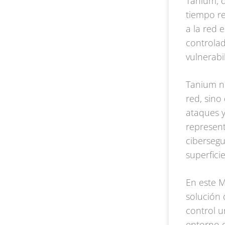
Tanium, q
tiempo re
a la red 
controlad
vulnerabi
Tanium no
red, sino
ataques y
represen
cibersegu
superfici
En este M
solución 
control u
entorno d