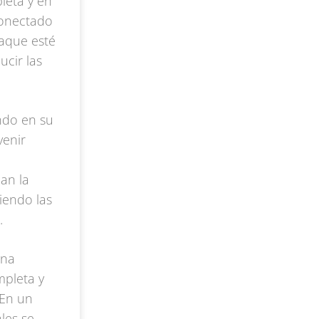
leta y en
conectado
taque esté
cir las
ndo en su
venir
an la
iendo las
.
una
mpleta y
 En un
les se