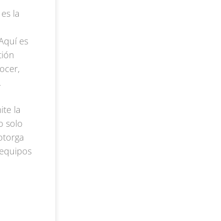
es la
Aquí es
tión
ocer,
.
te la
o solo
otorga
 equipos