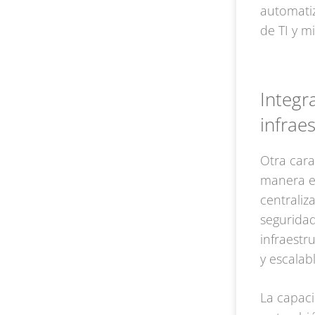
automatiz
de TI y m
Integra
infraes
Otra cara
manera ef
centraliz
seguridad
infraestr
y escalab
La capaci