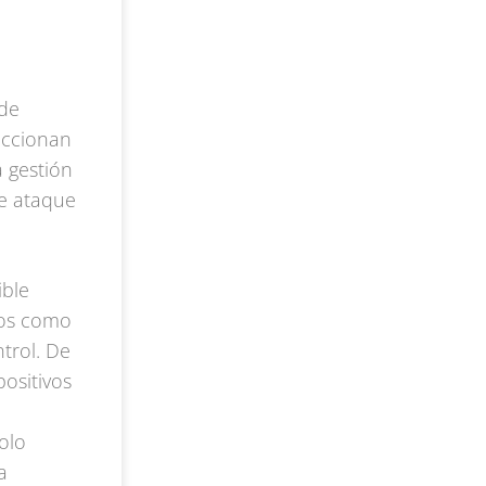
 de
accionan
a gestión
de ataque
ible
nos como
trol. De
ositivos
olo
a