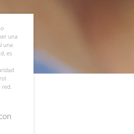
no
ener una
sí una
d, es
uridad
rol
 red.
 con