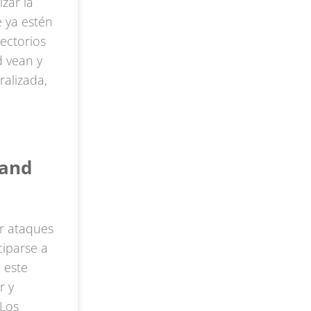
zar la
e ya estén
ectorios
d vean y
ralizada,
 and
ar ataques
ciparse a
 este
r y
Los