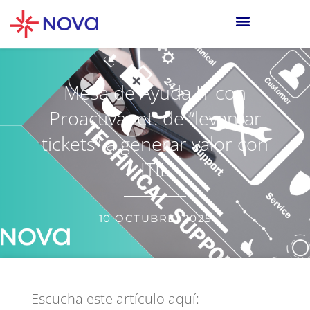
Mesa de Ayuda IT con
Proactivanet: de “levantar
tickets” a generar valor con
ITIL
10 OCTUBRE, 2025
Escucha este artículo aquí: