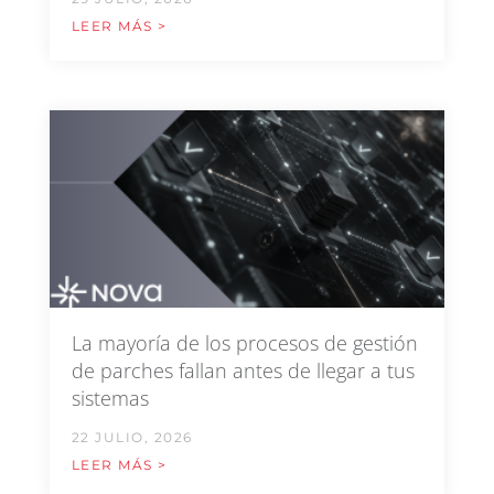
LEER MÁS >
La mayoría de los procesos de gestión
de parches fallan antes de llegar a tus
sistemas
22 JULIO, 2026
LEER MÁS >