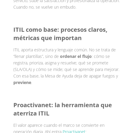
servicio, sube la satisfacción y profesionaliza la operación.
Cuando no, se vuelve un embudo.
ITIL como base: procesos claros,
métricas que importan
ITIL aporta estructura y lenguaje común. No se trata de
“llenar plantillas”, sino de
ordenar el flujo
: cómo se
registra, prioriza, asigna y resuelve; qué se promete
(SLA/OLA) y cómo se mide; qué se aprende para mejorar.
Con esa base, la Mesa de Ayuda deja de apagar fuegos y
previene
.
Proactivanet: la herramienta que
aterriza ITIL
El valor aparece cuando el marco se convierte en
operación diaria. Ahí entra
Proactivanet
: