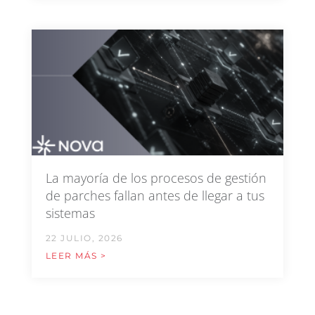
La mayoría de los procesos de gestión
de parches fallan antes de llegar a tus
sistemas
22 JULIO, 2026
LEER MÁS >