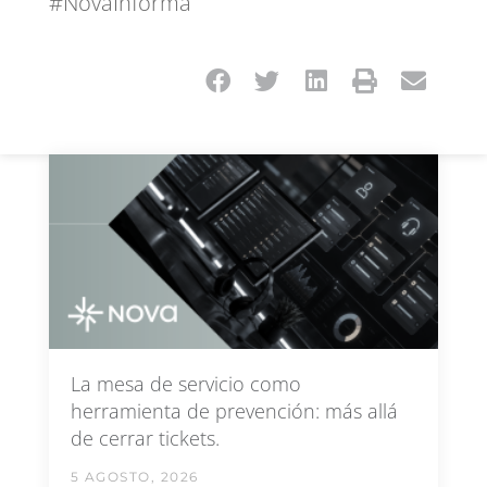
#NovaInforma
La mesa de servicio como
herramienta de prevención: más allá
de cerrar tickets.
5 AGOSTO, 2026