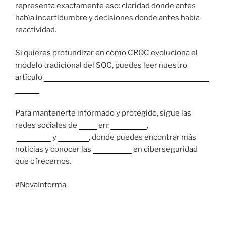
representa exactamente eso: claridad donde antes
había incertidumbre y decisiones donde antes había
reactividad.
Si quieres profundizar en cómo CROC evoluciona el
modelo tradicional del SOC, puedes leer nuestro
artículo
Del SOC al CROC: eventos vs exposición real al
riesgo.
Para mantenerte informado y protegido, sigue las
redes sociales de
Nova
en:
Instagram
,
Facebook
y
LinkedIn
, donde puedes encontrar más
noticias y conocer las
soluciones
en ciberseguridad
que ofrecemos.
#NovaInforma
13 MAYO, 2026