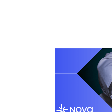
24 FEBRERO, 2022
Un ciberataque a l
información de med