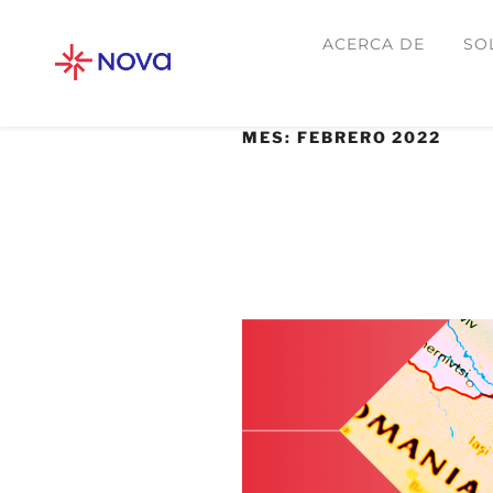
ACERCA DE
SO
MES:
FEBRERO 2022
28 FEBRERO, 2022
Ciberataques desap
de Ucrania.