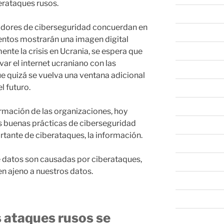
erataques rusos.
abril 2024
oriadores de ciberseguridad concuerdan en
marzo 2024
tentos mostrarán una imagen digital
te la crisis en Ucrania, se espera que
febrero 2024
ar el internet ucraniano con las
enero 2024
ue quizá se vuelva una ventana adicional
l futuro.
diciembre 202
noviembre 20
ormación de las organizaciones, hoy
buenas prácticas de ciberseguridad
octubre 2023
rtante de ciberataques, la información.
septiembre 20
e datos son causadas por ciberataques,
agosto 2023
n ajeno a nuestros datos.
junio 2023
mayo 2023
s ataques rusos se
abril 2023