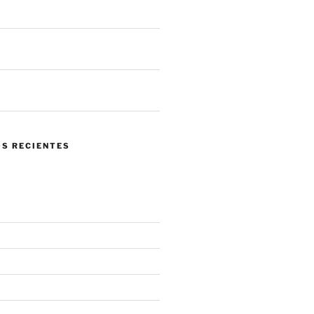
 llegar a tus sistemas
 de ataques en un mes. ¿Qué nos
 el panorama actual?
ndo confiar en tu propia red se
 mayor riesgo.
S RECIENTES