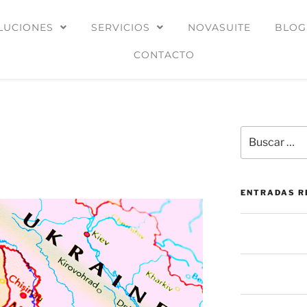
LUCIONES
SERVICIOS
NOVASUITE
BLOG
CONTACTO
arecen los sitios web
ENTRADAS R
La mesa de ser
prevención: más
El botón de “Per
oculto en las a
La mayoría de 