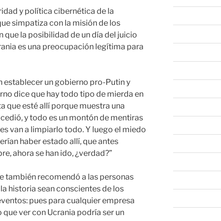
idad y política cibernética de la
abril 2025
que simpatiza con la misión de los
marzo 2025
 que la posibilidad de un día del juicio
crania es una preocupación legítima para
febrero 2025
enero 2025
 establecer un gobierno pro-Putin y
diciembre 202
rno dice que hay todo tipo de mierda en
ta que esté allí porque muestra una
noviembre 20
ucedió, y todo es un montón de mentiras
octubre 2024
nes van a limpiarlo todo. Y luego el miedo
rían haber estado allí, que antes
septiembre 20
bre, ahora se han ido, ¿verdad?”
agosto 2024
nde también recomendó a las personas
julio 2024
la historia sean conscientes de los
junio 2024
eventos: pues para cualquier empresa
 que ver con Ucrania podría ser un
mayo 2024