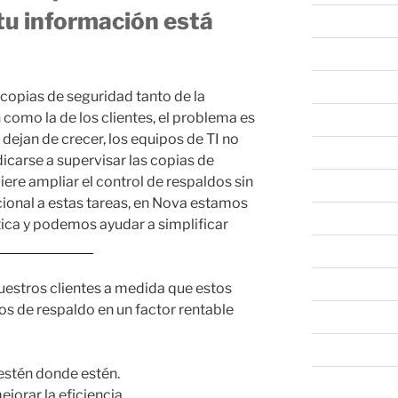
tu información está
marzo 2023
febrero 2023
enero 2023
copias de seguridad tanto de la
 como la de los clientes, el problema es
diciembre 202
dejan de crecer, los equipos de TI no
noviembre 20
icarse a supervisar las copias de
ere ampliar el control de respaldos sin
octubre 2022
cional a estas tareas, en Nova estamos
septiembre 20
ica y podemos ayudar a simplificar
able™ Backup.
agosto 2022
julio 2022
uestros clientes a medida que estos
ios de respaldo en un factor rentable
junio 2022
mayo 2022
 estén donde estén.
abril 2022
jorar la eficiencia