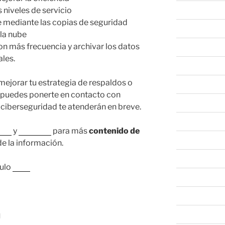
marzo 2022
niveles de servicio
 mediante las copias de seguridad
febrero 2022
la nube
on más frecuencia y archivar los datos
enero 2022
les.
diciembre 202
ejorar tu estrategia de respaldos o
noviembre 20
o puedes ponerte en contacto con
octubre 2021
ciberseguridad te atenderán en breve.
septiembre 20
ook
y
LinkedIn
para más
contenido de
agosto 2021
de la información.
julio 2021
culo
aquí.
marzo 2021
febrero 2021
a
julio 2020