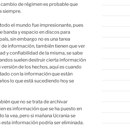
n cambio de régimen es probable que
abril 2026
a siempre.
marzo 2026
 todo el mundo fue impresionante, pues
 banda y espacio en discos para
febrero 2026
l país, sin embargo no es una tarea
enero 2026
ad de información, también tienen que ver
ad y confiabilidad de la misma, se sabe
diciembre 202
andos suelen destruir cierta información
noviembre 20
 versión de los hechos, aquí es cuando
idado con la información que están
octubre 2025
años lo que está sucediendo hoy se
septiembre 20
agosto 2025
ién que no se trata de archivar
julio 2025
ien es información que se ha puesto en
do la vea, pero si mañana Ucrania se
junio 2025
 esta información podría ser eliminada.
mayo 2025