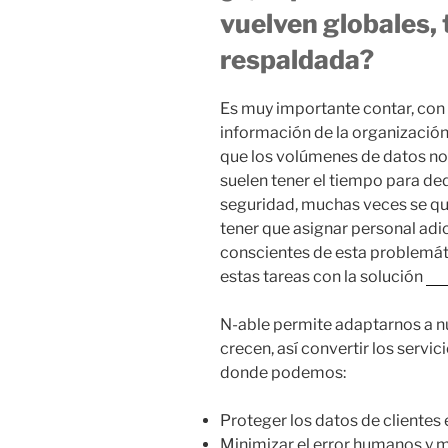
vuelven globales, 
respaldada?
Es muy importante contar, con 
información de la organización
que los volúmenes de datos no 
suelen tener el tiempo para ded
seguridad, muchas veces se qui
tener que asignar personal adi
conscientes de esta problemát
estas tareas con la solución
N‑
N-able permite adaptarnos a n
crecen, así convertir los servic
donde podemos:
Proteger los datos de clientes
Minimizar el error humanos y me