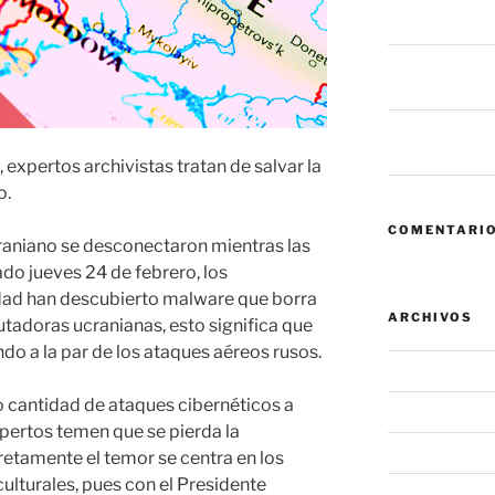
fallan antes de
6 mil millones
dice eso sobre
Zero Trust: cua
convierte en el
 expertos archivistas tratan de salvar la
o.
COMENTARIO
raniano se desconectaron mientras las
do jueves 24 de febrero, los
dad han descubierto malware que borra
ARCHIVOS
tadoras ucranianas, esto significa que
do a la par de los ataques aéreos rusos.
agosto 2026
 cantidad de ataques cibernéticos a
julio 2026
xpertos temen que se pierda la
junio 2026
retamente el temor se centra en los
ulturales, pues con el Presidente
mayo 2026