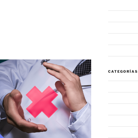
junio 2020
mayo 2020
febrero 2020
a Cruz Roja expone
enero 2020
io millón de personas.
noviembre 20
CATEGORÍAS
#NovaInforma
#NovaRecomi
Alerta
Noticia
Sin categoría