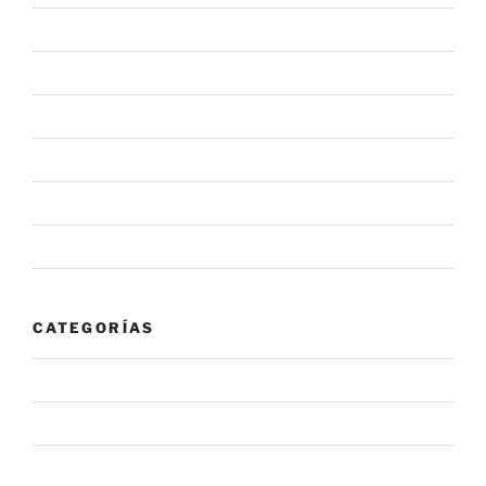
julio 2020
junio 2020
mayo 2020
febrero 2020
enero 2020
noviembre 2019
CATEGORÍAS
#NovaInforma
#NovaRecomienda
Alerta