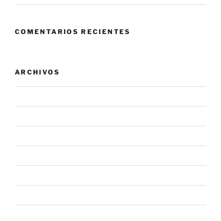
COMENTARIOS RECIENTES
ARCHIVOS
agosto 2026
julio 2026
junio 2026
mayo 2026
abril 2026
marzo 2026
febrero 2026