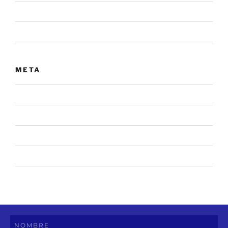
Noticia
Sin categoría
META
Acceder
Feed de entradas
Feed de comentarios
WordPress.org