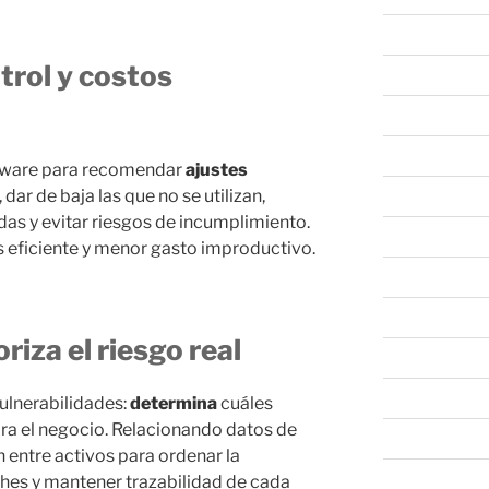
abril 2025
trol y costos
marzo 2025
febrero 2025
enero 2025
oftware para recomendar
ajustes
, dar de baja las que no se utilizan,
diciembre 202
das y evitar riesgos de incumplimiento.
noviembre 20
s eficiente y menor gasto improductivo.
octubre 2024
septiembre 20
riza el riesgo real
agosto 2024
julio 2024
ulnerabilidades:
determina
cuáles
a el negocio. Relacionando datos de
junio 2024
n entre activos para ordenar la
mayo 2024
hes y mantener trazabilidad de cada