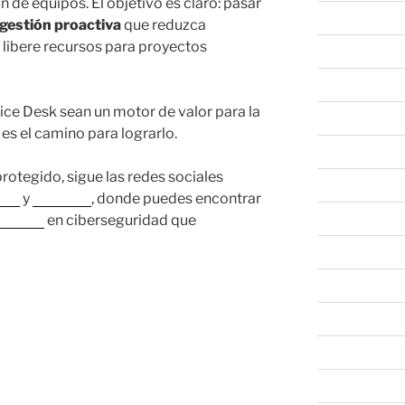
n de equipos. El objetivo es claro: pasar
marzo 2022
gestión proactiva
que reduzca
y libere recursos para proyectos
febrero 2022
enero 2022
vice Desk sean un motor de valor para la
diciembre 202
es el camino para lograrlo.
noviembre 20
otegido, sigue las redes sociales
octubre 2021
ook
y
LinkedIn
, donde puedes encontrar
septiembre 20
uciones
en ciberseguridad que
agosto 2021
julio 2021
marzo 2021
febrero 2021
julio 2020