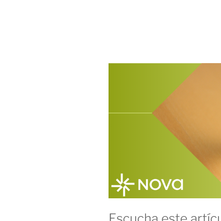
20 AGOSTO, 2025
Ingeniería social: 
evoluciona más rá
Escucha este artícu