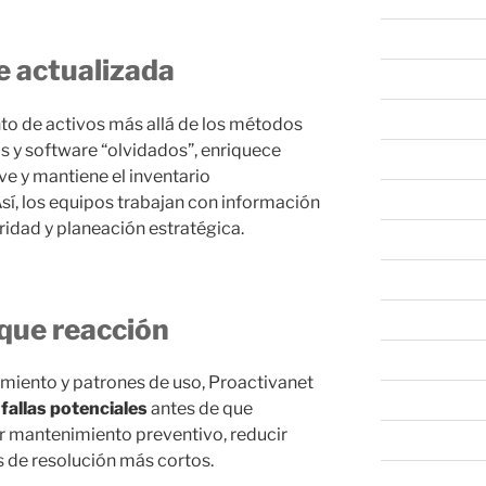
abril 2026
e actualizada
marzo 2026
febrero 2026
to de activos más allá de los métodos
os y software “olvidados”, enriquece
enero 2026
ve y mantiene el inventario
diciembre 202
í, los equipos trabajan con información
ridad y planeación estratégica.
noviembre 20
octubre 2025
septiembre 20
que reacción
agosto 2025
dimiento y patrones de uso, Proactivanet
julio 2025
 fallas potenciales
antes de que
ar mantenimiento preventivo, reducir
junio 2025
s de resolución más cortos.
mayo 2025