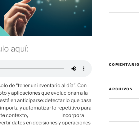
fallan antes de
6 mil millones
dice eso sobre
Zero Trust: cua
convierte en el
lo aquí:
COMENTARIO
solo de “tener un inventario al día”. Con
ARCHIVOS
oto y aplicaciones que evolucionan a la
 está en anticiparse: detectar lo que pasa
agosto 2026
 importa y automatizar lo repetitivo para
ste contexto,
Proactivanet
incorpora
julio 2026
ertir datos en decisiones y operaciones
junio 2026
mayo 2026