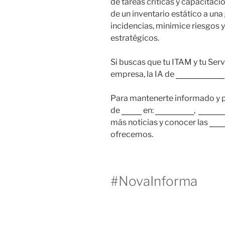
de tareas críticas y capacitació
de un inventario estático a una
incidencias, minimice riesgos 
estratégicos.
Si buscas que tu ITAM y tu Ser
empresa, la IA de
Proactivanet
Para mantenerte informado y pr
de
Nova
en:
Instagram
,
Faceb
más noticias y conocer las
sol
ofrecemos.
#NovaInforma