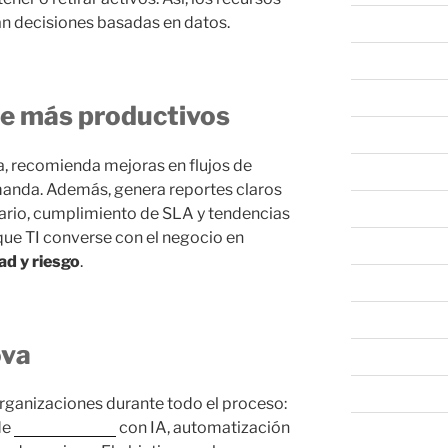
n decisiones basadas en datos.
marzo 2023
febrero 2023
enero 2023
te más productivos
diciembre 202
la, recomienda mejoras en flujos de
noviembre 20
emanda. Además, genera reportes claros
octubre 2022
ntario, cumplimiento de SLA y tendencias
 que TI converse con el negocio en
septiembre 20
dad y riesgo
.
agosto 2022
julio 2022
ova
junio 2022
mayo 2022
ganizaciones durante todo el proceso:
de
Proactivanet
con IA, automatización
abril 2022