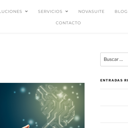
LUCIONES
SERVICIOS
NOVASUITE
BLOG
CONTACTO
 de inventario reactivo a
 y preventiva de TI
ENTRADAS R
La mesa de ser
prevención: más
El botón de “Per
oculto en las a
La mayoría de 