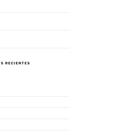
 llegar a tus sistemas
 de ataques en un mes. ¿Qué nos
 el panorama actual?
ndo confiar en tu propia red se
 mayor riesgo.
S RECIENTES