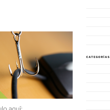
junio 2020
el vector de ataque que
mayo 2020
pido
febrero 2020
enero 2020
noviembre 20
CATEGORÍAS
#NovaInforma
#NovaRecomi
Alerta
Noticia
Sin categoría
lo aquí: