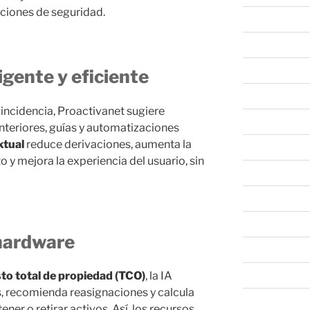
aciones de seguridad.
abril 2024
marzo 2024
febrero 2024
igente y eficiente
enero 2024
incidencia, Proactivanet sugiere
diciembre 202
nteriores, guías y automatizaciones
xtual
reduce derivaciones, aumenta la
noviembre 20
o y mejora la experiencia del usuario, sin
octubre 2023
septiembre 20
agosto 2023
 hardware
junio 2023
mayo 2023
to total de propiedad (TCO)
, la IA
s, recomienda reasignaciones y calcula
abril 2023
er o retirar activos. Así, los recursos