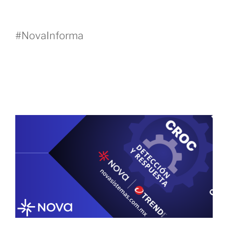
#NovaInforma
15 OCTUBRE, 2025
SOC + CROC: cómo Nova y Trend Micro
ponen el riesgo al centro