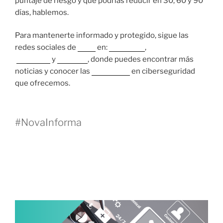
puntaje de riesgo y qué podrías reducir en 30, 60 y 90
días, hablemos.
Para mantenerte informado y protegido, sigue las
redes sociales de
Nova
en:
Instagram
,
Facebook
y
LinkedIn
, donde puedes encontrar más
noticias y conocer las
soluciones
en ciberseguridad
que ofrecemos.
#NovaInforma
10 OCTUBRE, 2025
Mesa de Ayuda IT con Proactivanet: de
“levantar tickets” a generar valor con ITIL