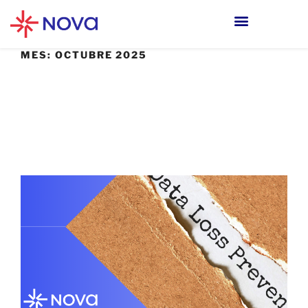
MES:
OCTUBRE 2025
31 OCTUBRE, 2025
Proteger los datos donde realmente
viven: cómo Tanium ayuda a prevenir
fugas desde el endpoint