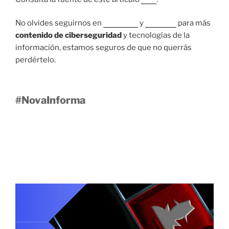
No olvides seguirnos en
Facebook
y
LinkedIn
para más
contenido de ciberseguridad
y tecnologías de la
información, estamos seguros de que no querrás
perdértelo.
#NovaInforma
28 SEPTIEMBRE, 2021
¿Están seguros tus datos en tus
dispositivos?