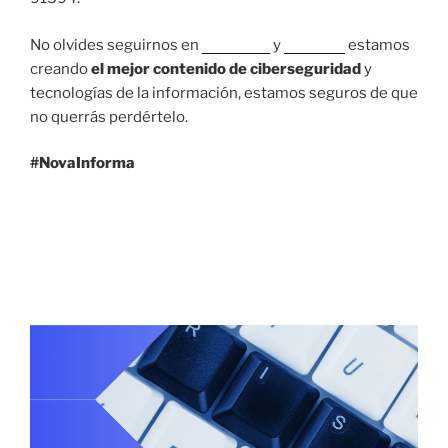
No olvides seguirnos en
Facebook
y
LinkedIn
estamos
creando
el mejor contenido de ciberseguridad
y
tecnologías de la información, estamos seguros de que
no querrás perdértelo.
#NovaInforma
1 SEPTIEMBRE, 2021
El Cyber Risk Index ahora incluye a
Latinoamérica.