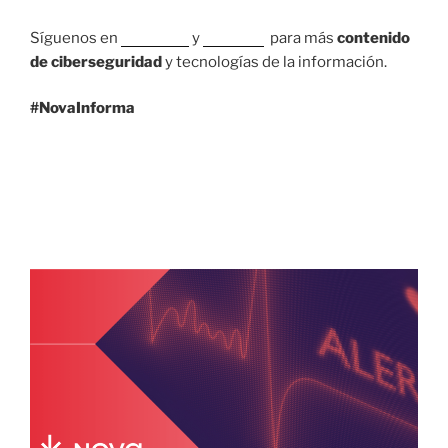
Síguenos en
Facebook
y
LinkedIn
para más
contenido
de ciberseguridad
y tecnologías de la información.
#NovaInforma
7 SEPTIEMBRE, 2021
¡Alerta de ciberseguridad! Todo sobre
Atlassian Confluence (CVE-2021-26084)