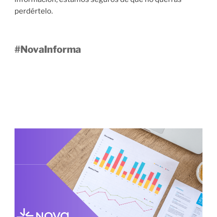
perdértelo.
#NovaInforma
21 SEPTIEMBRE, 2021
Empresas invierten grandes cantidades
en ciberseguridad para el futuro.