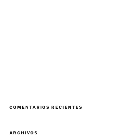
más allá de cerrar tickets.
El botón de “Permitir” que nadie vigila: el riesgo oculto
en las apps que usas todos los días
La mayoría de los procesos de gestión de parches
fallan antes de llegar a tus sistemas
6 mil millones de ataques en un mes. ¿Qué nos dice
eso sobre el panorama actual?
Zero Trust: cuando confiar en tu propia red se convierte
en el mayor riesgo.
COMENTARIOS RECIENTES
ARCHIVOS