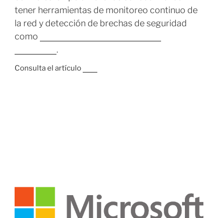
tener herramientas de monitoreo continuo de
la red y detección de brechas de seguridad
como
Trend Micro Deep Discovery
Inspector
.
Consulta el artículo
aquí
8 FEBRERO, 2021
Microsoft corrige zero day y otras 83
vulnerabilidades en actualización de
enero.