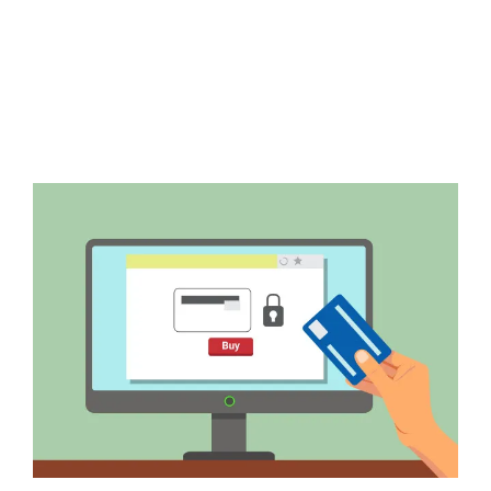
5 MARZO, 2021
Los ciberdelincuentes inician 2021 con
sorteos, tarjetas de crédito y estafas de
entrega.