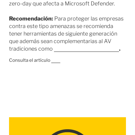
zero-day que afecta a Microsoft Defender.
Recomendación:
Para proteger las empresas
contra este tipo amenazas se recomienda
tener herramientas de siguiente generación
que además sean complementarias al AV
tradiciones como
Cortex XDR de Palo Alto
.
Consulta el artículo
aquí
8 FEBRERO, 2021
Una vulnerabilidad crítica en Sudo
permite ganar acceso root en casi
cualquier distro Linux