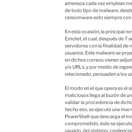
amenaza cada vez emplean mejo
de todo tipo de malware, desde
ransomware esto siempre con un
En esta ocasión, la principal n
Emotet, el cual, después de 7 a
servidores con la finalidad de 
usuarios. Este malware se pr
en dichos correos vienen adj
y/o URLs, y por medio de ingeni
relacionado, persuaden a los us
El modo en el que opera es el 
maliciosos llega al buzón de un
validar la procedencia de dicho
hecho eso, se ejecuta una mac
PowerShell que descarga el ma
comprometido, éste se ejecuta
usuario, del sistema, credencia