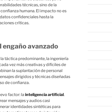
bilidades técnicas, sino de la
abril 2026
 confianza humana. El impacto no es
datos confidenciales hasta la
marzo 2026
ciones críticas.
febrero 2026
enero 2026
al engaño avanzado
diciembre 202
noviembre 20
 la táctica predominante, la ingeniería
ada vez más creativas y difíciles de
octubre 2025
binan la suplantación de personal
septiembre 20
ensajes dirigidos y técnicas diseñadas
eso de confianza.
agosto 2025
julio 2025
evo factor: la
inteligencia artificial
.
rear mensajes y audios casi
junio 2025
enerar identidades sintéticas para
mayo 2025