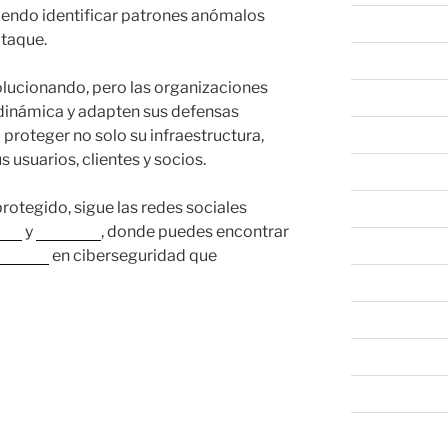
iendo identificar patrones anómalos
marzo 2023
ataque.
febrero 2023
volucionando, pero las organizaciones
enero 2023
dinámica y adapten sus defensas
proteger no solo su infraestructura,
diciembre 202
 usuarios, clientes y socios.
noviembre 20
otegido, sigue las redes sociales
octubre 2022
ook
y
LinkedIn
, donde puedes encontrar
septiembre 20
uciones
en ciberseguridad que
agosto 2022
julio 2022
junio 2022
mayo 2022
abril 2022