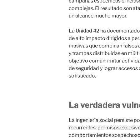
campañas específicas e incluso
complejas. El resultado son at
un alcance mucho mayor.
La Unidad 42 ha documentado 
de alto impacto dirigidos a pe
masivas que combinan falsos 
y trampas distribuidas en múl
objetivo común: imitar activida
de seguridad y lograr accesos 
sofisticado.
La verdadera vulne
La ingeniería social persiste p
recurrentes: permisos excesivos
comportamientos sospechosos 