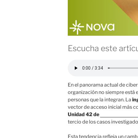
Escucha este artícu
En el panorama actual de ciber
organización no siempre está en
personas que la integran. La
in
vector de acceso inicial más c
Unidad 42 de
Palo Alto Netw
tercio de los casos investigado
Esta tendencia refleja un camb