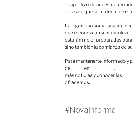
adaptativo de accesos, permit
antes de que se materialice el 
La ingeniería social seguirá e
que reconozcan su naturaleza 
estarán mejor preparadas para 
sino también la confianza de sus
Para mantenerte informado y pr
de
Nova
en:
Instagram
,
Faceb
más noticias y conocer las
sol
ofrecemos.
#NovaInforma