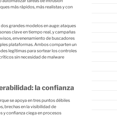
 automatizar tareas de intrusión
aques más rápidos, más realistas y con
abril 2025
marzo 2025
dos grandes modelos en auge: ataques
febrero 2025
rsonas clave en tiempo real, y campañas
enero 2025
avisos, envenenamiento de buscadores
tiples plataformas. Ambos comparten un
diciembre 202
des legítimas para sortear los controles
noviembre 20
críticos sin necesidad de malware
octubre 2024
septiembre 20
agosto 2024
rabilidad: la confianza
julio 2024
orque se apoya en tres puntos débiles
junio 2024
, brechas en la visibilidad de
y confianza ciega en procesos
mayo 2024