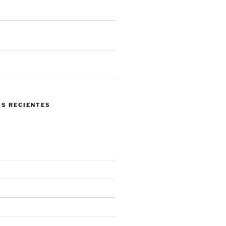
 llegar a tus sistemas
 de ataques en un mes. ¿Qué nos
 el panorama actual?
ndo confiar en tu propia red se
 mayor riesgo.
S RECIENTES