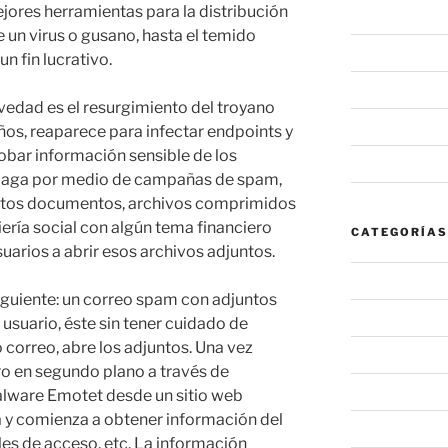
res herramientas para la distribución
junio 2020
 un virus o gusano, hasta el temido
mayo 2020
 fin lucrativo.
febrero 2020
ovedad es el resurgimiento del troyano
enero 2020
ños, reaparece para infectar endpoints y
robar información sensible de los
noviembre 20
opaga por medio de campañas de spam,
untos documentos, archivos comprimidos
ería social con algún tema financiero
CATEGORÍAS
uarios a abrir esos archivos adjuntos.
#NovaInforma
siguiente: un correo spam con adjuntos
#NovaRecomi
 usuario, éste sin tener cuidado de
 correo, abre los adjuntos. Una vez
Alerta
ro en segundo plano a través de
Noticia
lware Emotet desde un sitio web
 y comienza a obtener información del
Sin categoría
les de acceso, etc. La información