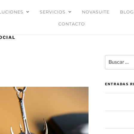
LUCIONES
SERVICIOS
NOVASUITE
BLOG
CONTACTO
OCIAL
el vector de ataque que
pido
ENTRADAS R
La mesa de ser
prevención: más
El botón de “Per
oculto en las a
La mayoría de 