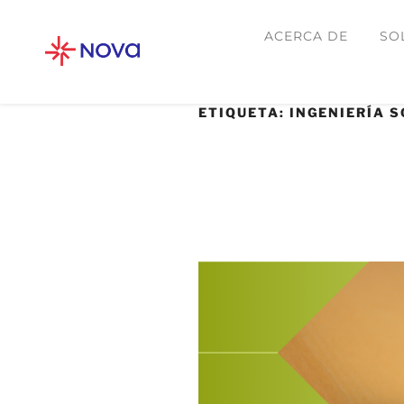
ACERCA DE
SO
ETIQUETA:
INGENIERÍA S
20 AGOSTO, 2025
Ingeniería social: 
evoluciona más rá