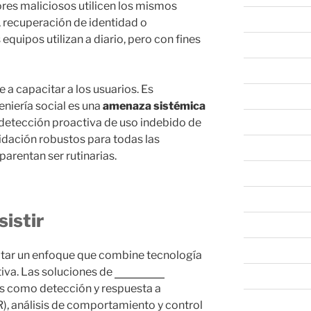
ores maliciosos utilicen los mismos
abril 2024
 recuperación de identidad o
quipos utilizan a diario, pero con fines
marzo 2024
febrero 2024
 a capacitar a los usuarios. Es
enero 2024
eniería social es una
amenaza sistémica
diciembre 202
, detección proactiva de uso indebido de
idación robustos para todas las
noviembre 20
parentan ser rutinarias.
octubre 2023
septiembre 20
istir
agosto 2023
junio 2023
ar un enfoque que combine tecnología
iva. Las soluciones de
Palo Alto
mayo 2023
 como detección y respuesta a
abril 2023
), análisis de comportamiento y control