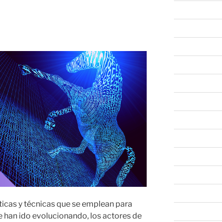
marzo 2022
bancario EMOTET
febrero 2022
enero 2022
diciembre 202
noviembre 20
octubre 2021
septiembre 20
agosto 2021
julio 2021
marzo 2021
febrero 2021
cticas y técnicas que se emplean para
julio 2020
 han ido evolucionando, los actores de