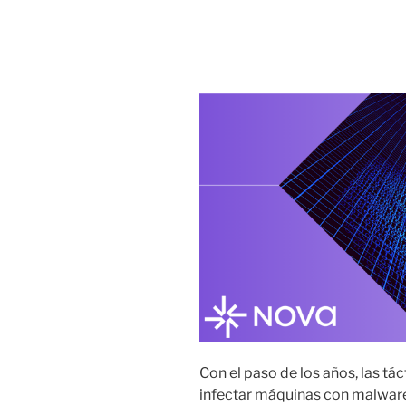
16 DICIEMBRE, 2021
Resurge troyano 
Con el paso de los años, las tá
infectar máquinas con malware