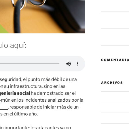
fallan antes de
6 mil millones
dice eso sobre
Zero Trust: cua
convierte en el
lo aquí:
COMENTARIO
seguridad, el punto más débil de una
ARCHIVOS
 su infraestructura, sino en las
geniería social
ha demostrado ser el
agosto 2026
omún en los incidentes analizados por la
orks
, responsable de iniciar más de un
julio 2026
s en el último año.
junio 2026
io importante: los atacantes ya no
mayo 2026