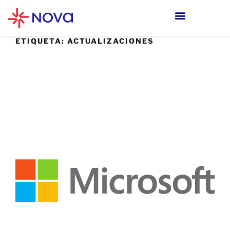
ETIQUETA:
ACTUALIZACIONES
8 FEBRERO, 2021
Microsoft corrige zero day y otras 83
vulnerabilidades en actualización de
enero.