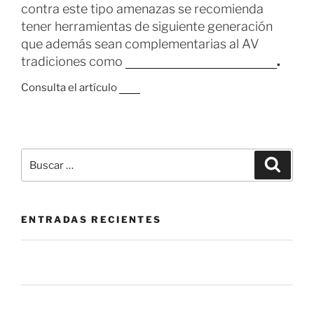
contra este tipo amenazas se recomienda
tener herramientas de siguiente generación
que además sean complementarias al AV
tradiciones como
Cortex XDR de Palo Alto
.
Consulta el artículo
aquí
ENTRADAS RECIENTES
La mesa de servicio como herramienta de prevención:
más allá de cerrar tickets.
El botón de “Permitir” que nadie vigila: el riesgo oculto