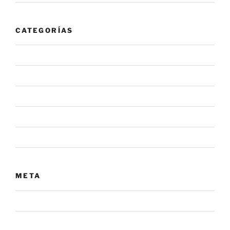
CATEGORÍAS
#NovaInforma
#NovaRecomienda
Alerta
Noticia
Sin categoría
META
Acceder
Feed de entradas