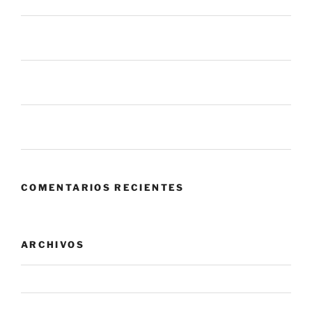
en las apps que usas todos los días
La mayoría de los procesos de gestión de parches
fallan antes de llegar a tus sistemas
6 mil millones de ataques en un mes. ¿Qué nos dice
eso sobre el panorama actual?
Zero Trust: cuando confiar en tu propia red se convierte
en el mayor riesgo.
COMENTARIOS RECIENTES
ARCHIVOS
agosto 2026
julio 2026