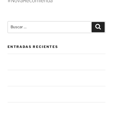
#NovaRecomienda
ENTRADAS RECIENTES
La mesa de servicio como herramienta de prevención:
más allá de cerrar tickets.
El botón de “Permitir” que nadie vigila: el riesgo oculto
en las apps que usas todos los días
La mayoría de los procesos de gestión de parches
fallan antes de llegar a tus sistemas
6 mil millones de ataques en un mes. ¿Qué nos dice