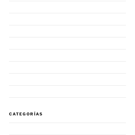
marzo 2021
febrero 2021
julio 2020
junio 2020
mayo 2020
febrero 2020
enero 2020
noviembre 2019
CATEGORÍAS
#NovaInforma