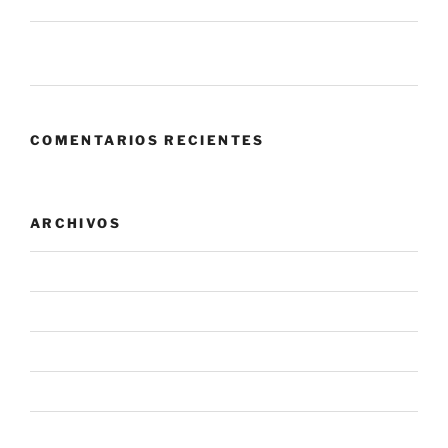
eso sobre el panorama actual?
Zero Trust: cuando confiar en tu propia red se convierte
en el mayor riesgo.
COMENTARIOS RECIENTES
ARCHIVOS
agosto 2026
julio 2026
junio 2026
mayo 2026
abril 2026