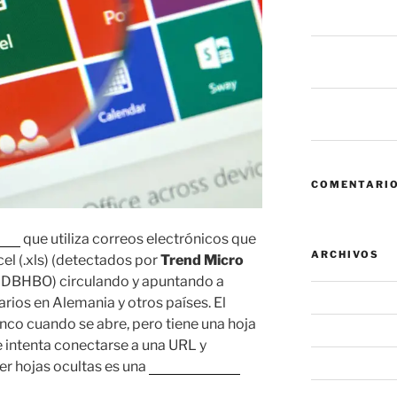
fallan antes de
6 mil millones
dice eso sobre
Zero Trust: cua
convierte en el
COMENTARIO
pam
que utiliza correos electrónicos que
ARCHIVOS
el (.xls) (detectados por
Trend Micro
BHBO) circulando y apuntando a
agosto 2026
arios en Alemania y otros países. El
nco cuando se abre, pero tiene una hoja
julio 2026
 intenta conectarse a una URL y
junio 2026
er hojas ocultas es una
característica
mayo 2026