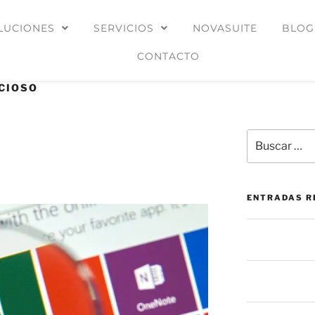
LUCIONES
SERVICIOS
NOVASUITE
BLOG
CONTACTO
CIOSO
el con hojas ocultas se
n Italia
ENTRADAS R
La mesa de ser
prevención: más
El botón de “Per
oculto en las a
La mayoría de 