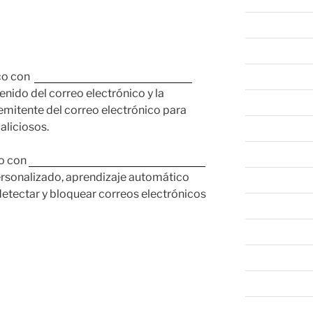
abril 2026
marzo 2026
co con
Trend Micro™ Email Security
febrero 2026
enido del correo electrónico y la
enero 2026
remitente del correo electrónico para
aliciosos.
diciembre 202
noviembre 20
o con
Trend Micro ™
Deep Discovery™
rsonalizado, aprendizaje automático
octubre 2025
 detectar y bloquear correos electrónicos
septiembre 20
agosto 2025
julio 2025
junio 2025
mayo 2025