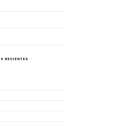
 llegar a tus sistemas
 de ataques en un mes. ¿Qué nos
 el panorama actual?
ndo confiar en tu propia red se
 mayor riesgo.
S RECIENTES