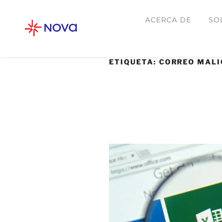
ACERCA DE
SO
ETIQUETA:
CORREO MALI
24 JUNIO, 2020
Los archivos de Exc
dirigen a usuarios e