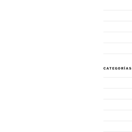
junio 2020
mayo 2020
febrero 2020
enero 2020
noviembre 20
CATEGORÍAS
#NovaInforma
#NovaRecomi
Alerta
Noticia
Sin categoría