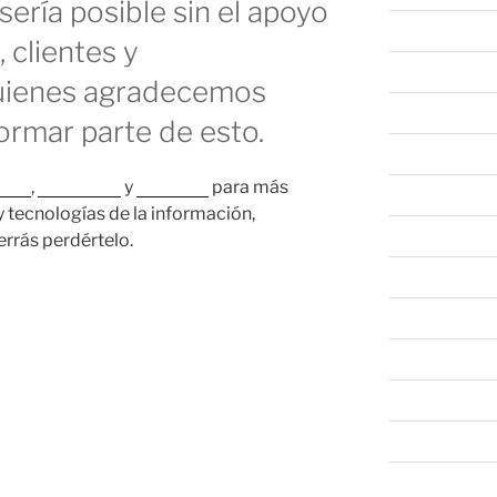
sería posible sin el apoyo
abril 2024
 clientes y
marzo 2024
uienes agradecemos
febrero 2024
ormar parte de esto.
enero 2024
gram
,
Facebook
y
LinkedIn
para más
diciembre 202
y tecnologías de la información,
noviembre 20
rrás perdértelo.
octubre 2023
septiembre 20
agosto 2023
junio 2023
mayo 2023
abril 2023