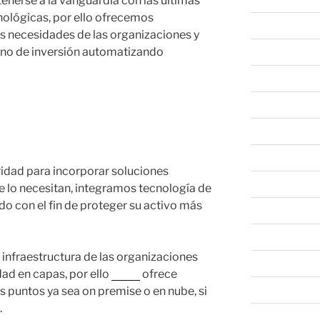
nerse a la vanguardia con las últimas
nológicas, por ello ofrecemos
abril 2026
s necesidades de las organizaciones y
orno de inversión automatizando
marzo 2026
febrero 2026
enero 2026
diciembre 202
noviembre 20
ridad para incorporar soluciones
octubre 2025
 lo necesitan, integramos tecnología de
do con el fin de proteger su activo más
septiembre 20
agosto 2025
 infraestructura de las organizaciones
julio 2025
dad en capas, por ello
Nova
ofrece
junio 2025
s puntos ya sea on premise o en nube, si
.
mayo 2025