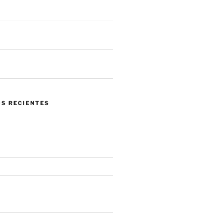
 llegar a tus sistemas
 de ataques en un mes. ¿Qué nos
 el panorama actual?
ndo confiar en tu propia red se
 mayor riesgo.
S RECIENTES