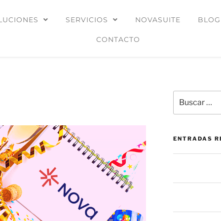
LUCIONES
SERVICIOS
NOVASUITE
BLOG
CONTACTO
 años de Nova
ENTRADAS R
La mesa de ser
prevención: más
El botón de “Per
oculto en las a
La mayoría de 