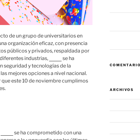
fallan antes de
6 mil millones
dice eso sobre
o de un grupo de universitarios en
Zero Trust: cua
una organización eficaz, con presencia
convierte en el
tos públicos y privados, respaldada por
diferentes industrias,
Nova
se ha
n seguridad y tecnologías de la
COMENTARIO
las mejores opciones a nivel nacional.
 que este 10 de noviembre cumplimos
es.
ARCHIVOS
agosto 2026
julio 2026
junio 2026
,
Nova
se ha comprometido con una
mayo 2026