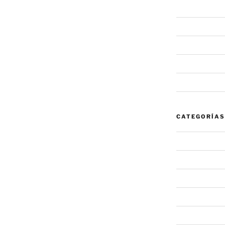
junio 2020
mayo 2020
febrero 2020
enero 2020
noviembre 20
CATEGORÍAS
#NovaInforma
#NovaRecomi
Alerta
Noticia
Sin categoría