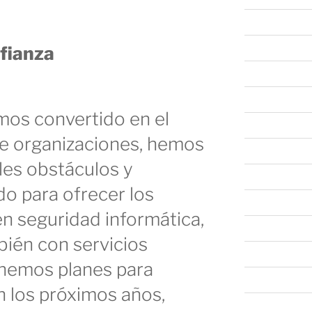
abril 2025
marzo 2025
nfianza
febrero 2025
enero 2025
mos convertido en el
diciembre 202
de organizaciones, hemos
noviembre 20
les obstáculos y
octubre 2024
o para ofrecer los
septiembre 20
en seguridad informática,
agosto 2024
ién con servicios
julio 2024
enemos planes para
junio 2024
n los próximos años,
mayo 2024