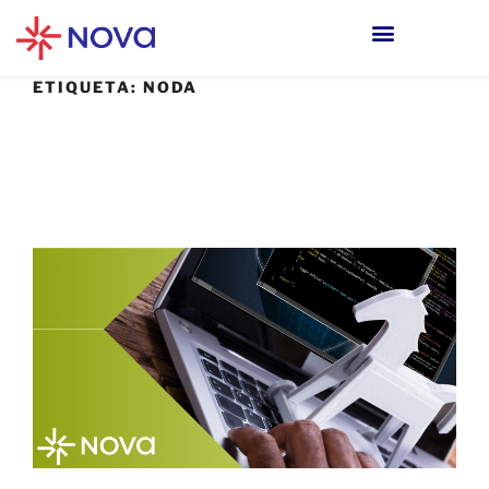
ETIQUETA:
NODA
20 SEPTIEMBRE, 2023
Malware “Loda” ataca Windows para
controlar con el protocolo RDP