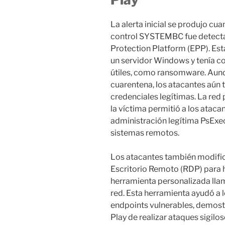
La alerta inicial se produjo c
control SYSTEMBC fue detecta
Protection Platform (EPP). Es
un servidor Windows y tenía co
útiles, como ransomware. Aunqu
cuarentena, los atacantes aún 
credenciales legítimas. La red
la víctima permitió a los ataca
administración legítima PsExec
sistemas remotos.
Los atacantes también modific
Escritorio Remoto (RDP) para ha
herramienta personalizada ll
red. Esta herramienta ayudó a l
endpoints vulnerables, demos
Play de realizar ataques sigilo