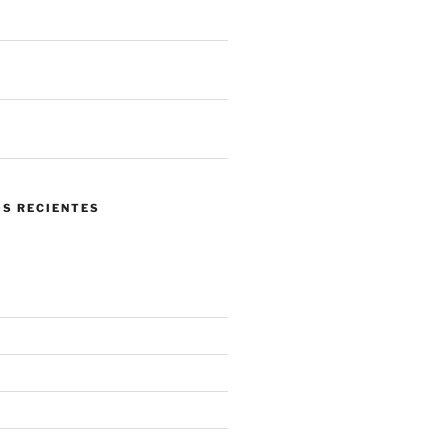
 llegar a tus sistemas
 de ataques en un mes. ¿Qué nos
 el panorama actual?
ndo confiar en tu propia red se
 mayor riesgo.
S RECIENTES