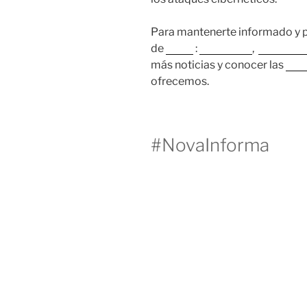
Para mantenerte informado y pr
de
Nova
:
Instagram
,
Faceboo
más noticias y conocer las
sol
ofrecemos.
#NovaInforma