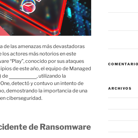
fallan antes de
6 mil millones
dice eso sobre
Zero Trust: cua
convierte en el
na de las amenazas más devastadoras
e los actores más notorios en este
are “Play”, conocido por sus ataques
COMENTARIO
cipios de este año, el equipo de Managed
) de
Trend Micro
, utilizando la
One, detectó y contuvo un intento de
ARCHIVOS
upo, demostrando la importancia de una
 en ciberseguridad.
agosto 2026
julio 2026
ncidente de Ransomware
junio 2026
mayo 2026