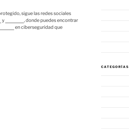
junio 2020
otegido, sigue las redes sociales
mayo 2020
k
y
LinkedIn
, donde puedes encontrar
febrero 2020
uciones
en ciberseguridad que
enero 2020
noviembre 20
CATEGORÍAS
#NovaInforma
#NovaRecomi
Alerta
Noticia
Sin categoría