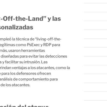
abril 2025
marzo 2025
g-Off-the-Land” y las
febrero 2025
sonalizadas
enero 2025
pleó la técnica de “living-off-the-
diciembre 202
s legítimas como PsExec y RDP para
emás, usaron herramientas
noviembre 20
iseñadas para evitar las detecciones
octubre 2024
y facilitar su intrusión. Las
indan ventajas a los atacantes, como la
septiembre 20
ue para los defensores ofrecen
agosto 2024
 análisis de comportamiento para
de los atacantes.
julio 2024
junio 2024
mayo 2024