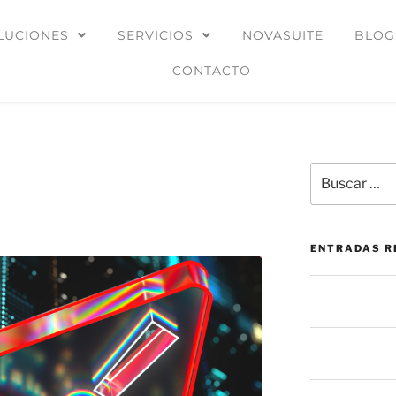
LUCIONES
SERVICIOS
NOVASUITE
BLOG
CONTACTO
ataque de ransomware
na respuesta coordinada
ENTRADAS R
La mesa de ser
prevención: más
El botón de “Per
oculto en las a
La mayoría de 