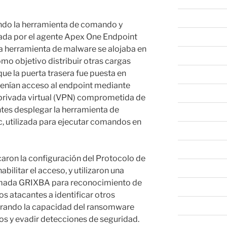
abril 2026
uando la herramienta de comando y
da por el agente Apex One Endpoint
marzo 2026
ta herramienta de malware se alojaba en
febrero 2026
mo objetivo distribuir otras cargas
e la puerta trasera fue puesta en
enero 2026
tenían acceso al endpoint mediante
diciembre 202
 privada virtual (VPN) comprometida de
ntes desplegar la herramienta de
noviembre 20
, utilizada para ejecutar comandos en
octubre 2025
septiembre 20
aron la configuración del Protocolo de
agosto 2025
bilitar el acceso, y utilizaron una
amada GRIXBA para reconocimiento de
julio 2025
os atacantes a identificar otros
junio 2025
trando la capacidad del ransomware
sos y evadir detecciones de seguridad.
mayo 2025