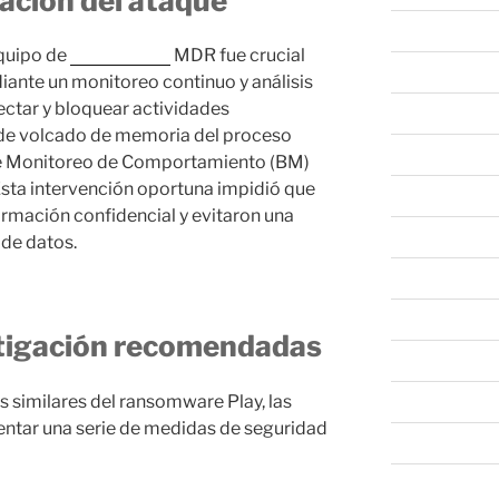
ación del ataque
abril 2024
equipo de
Trend Micro
MDR fue crucial
marzo 2024
ante un monitoreo continuo y análisis
tectar y bloquear actividades
febrero 2024
 de volcado de memoria del proceso
enero 2024
de Monitoreo de Comportamiento (BM)
Esta intervención oportuna impidió que
diciembre 202
ormación confidencial y evitaron una
noviembre 20
 de datos.
octubre 2023
septiembre 20
itigación recomendadas
agosto 2023
 similares del ransomware Play, las
junio 2023
ntar una serie de medidas de seguridad
mayo 2023
abril 2023