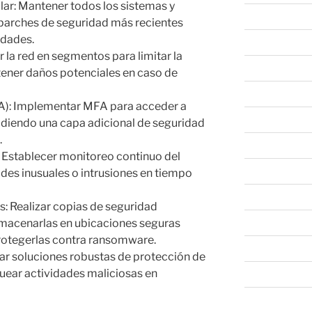
lar: Mantener todos los sistemas y
marzo 2023
 parches de seguridad más recientes
idades.
febrero 2023
 la red en segmentos para limitar la
enero 2023
ener daños potenciales en caso de
diciembre 202
FA): Implementar MFA para acceder a
noviembre 20
adiendo una capa adicional de seguridad
.
octubre 2022
: Establecer monitoreo continuo del
septiembre 20
dades inusuales o intrusiones en tiempo
agosto 2022
: Realizar copias de seguridad
almacenarlas en ubicaciones seguras
julio 2022
 protegerlas contra ransomware.
junio 2022
zar soluciones robustas de protección de
uear actividades maliciosas en
mayo 2022
abril 2022