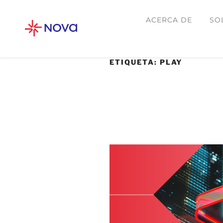
ACERCA DE
SO
ETIQUETA:
PLAY
28 AGOSTO, 2024
Cómo se frenó un 
“Play” gracias a u