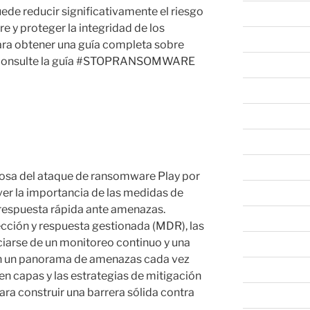
de reducir significativamente el riesgo
marzo 2022
e y proteger la integridad de los
febrero 2022
ara obtener una guía completa sobre
, consulte la guía #STOPRANSOMWARE
enero 2022
diciembre 202
noviembre 20
octubre 2021
septiembre 20
tosa del ataque de ransomware Play por
ver la importancia de las medidas de
agosto 2021
 respuesta rápida ante amenazas.
julio 2021
tección y respuesta gestionada (MDR), las
iarse de un monitoreo continuo y una
marzo 2021
en un panorama de amenazas cada vez
febrero 2021
en capas y las estrategias de mitigación
ra construir una barrera sólida contra
julio 2020