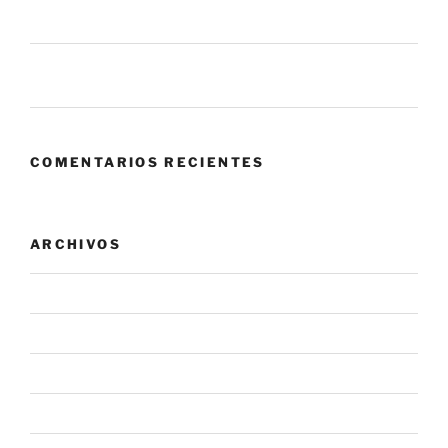
eso sobre el panorama actual?
Zero Trust: cuando confiar en tu propia red se convierte
en el mayor riesgo.
COMENTARIOS RECIENTES
ARCHIVOS
agosto 2026
julio 2026
junio 2026
mayo 2026