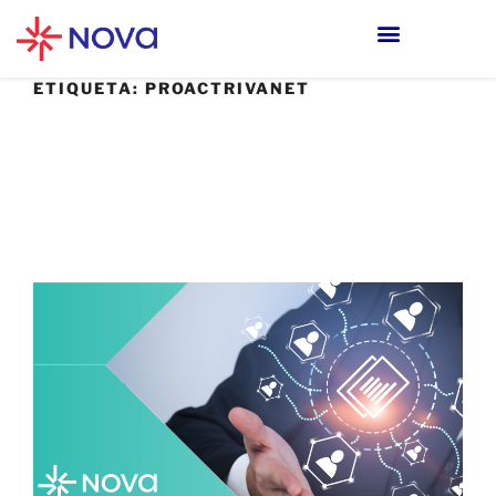
ETIQUETA:
PROACTRIVANET
10 FEBRERO, 2025
CyberITAM: la solución integral de
Proactivanet para la ciberseguridad y la
gestión de activos TI