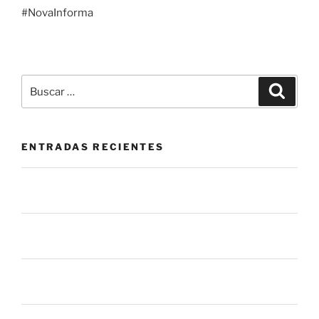
#NovaInforma
ENTRADAS RECIENTES
La mesa de servicio como herramienta de prevención:
más allá de cerrar tickets.
El botón de “Permitir” que nadie vigila: el riesgo oculto
en las apps que usas todos los días
La mayoría de los procesos de gestión de parches
fallan antes de llegar a tus sistemas
6 mil millones de ataques en un mes. ¿Qué nos dice