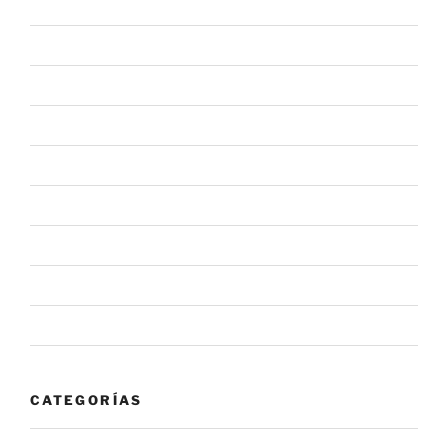
julio 2021
marzo 2021
febrero 2021
julio 2020
junio 2020
mayo 2020
febrero 2020
enero 2020
noviembre 2019
CATEGORÍAS