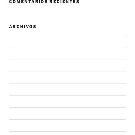
COMENTARIOS RECIENTES
ARCHIVOS
agosto 2026
julio 2026
junio 2026
mayo 2026
abril 2026
marzo 2026
febrero 2026
enero 2026