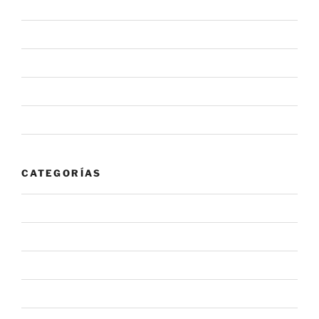
junio 2020
mayo 2020
febrero 2020
enero 2020
noviembre 2019
CATEGORÍAS
#NovaInforma
#NovaRecomienda
Alerta
Noticia