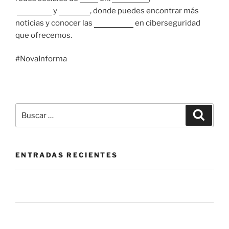
Facebook
y
LinkedIn
, donde puedes encontrar más
noticias y conocer las
soluciones
en ciberseguridad
que ofrecemos.
#NovaInforma
ENTRADAS RECIENTES
La mesa de servicio como herramienta de prevención:
más allá de cerrar tickets.
El botón de “Permitir” que nadie vigila: el riesgo oculto
en las apps que usas todos los días