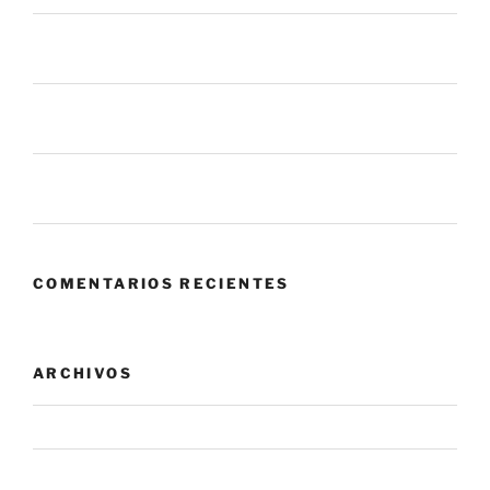
La mayoría de los procesos de gestión de parches
fallan antes de llegar a tus sistemas
6 mil millones de ataques en un mes. ¿Qué nos dice
eso sobre el panorama actual?
Zero Trust: cuando confiar en tu propia red se convierte
en el mayor riesgo.
COMENTARIOS RECIENTES
ARCHIVOS
agosto 2026
julio 2026