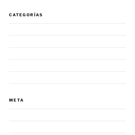
CATEGORÍAS
#NovaInforma
#NovaRecomienda
Alerta
Noticia
Sin categoría
META
Acceder
Feed de entradas