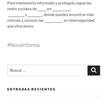
Para mantenerte informado y protegido, sigue las
redes sociales de
Nova
en:
Instagram
,
Facebook
y
LinkedIn
, donde puedes encontrar más
noticias y conocer las
soluciones
en ciberseguridad
que ofrecemos.
#NovaInforma
ENTRADAS RECIENTES
La mesa de servicio como herramienta de prevención:
más allá de cerrar tickets.