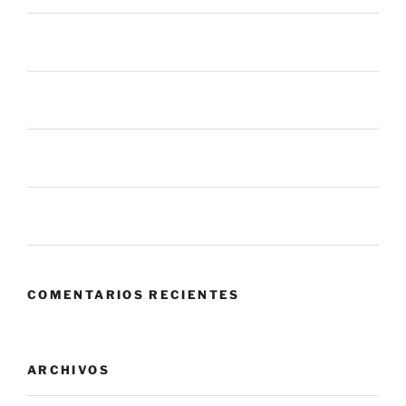
El botón de “Permitir” que nadie vigila: el riesgo oculto
en las apps que usas todos los días
La mayoría de los procesos de gestión de parches
fallan antes de llegar a tus sistemas
6 mil millones de ataques en un mes. ¿Qué nos dice
eso sobre el panorama actual?
Zero Trust: cuando confiar en tu propia red se convierte
en el mayor riesgo.
COMENTARIOS RECIENTES
ARCHIVOS