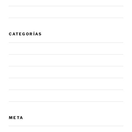
enero 2020
noviembre 2019
CATEGORÍAS
#NovaInforma
#NovaRecomienda
Alerta
Noticia
Sin categoría
META
Acceder