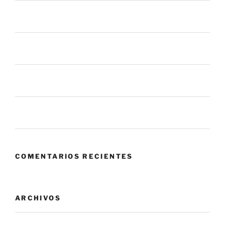
El botón de “Permitir” que nadie vigila: el riesgo oculto
en las apps que usas todos los días
La mayoría de los procesos de gestión de parches
fallan antes de llegar a tus sistemas
6 mil millones de ataques en un mes. ¿Qué nos dice
eso sobre el panorama actual?
Zero Trust: cuando confiar en tu propia red se convierte
en el mayor riesgo.
COMENTARIOS RECIENTES
ARCHIVOS
agosto 2026