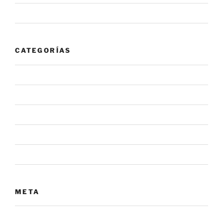
noviembre 2019
CATEGORÍAS
#NovaInforma
#NovaRecomienda
Alerta
Noticia
Sin categoría
META
Acceder