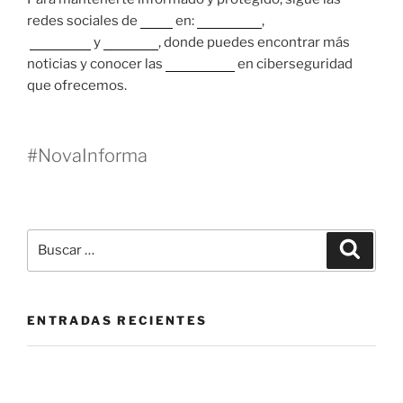
redes sociales de
Nova
en:
Instagram
,
Facebook
y
LinkedIn
, donde puedes encontrar más
noticias y conocer las
soluciones
en ciberseguridad
que ofrecemos.
#NovaInforma
ENTRADAS RECIENTES
La mesa de servicio como herramienta de prevención:
más allá de cerrar tickets.