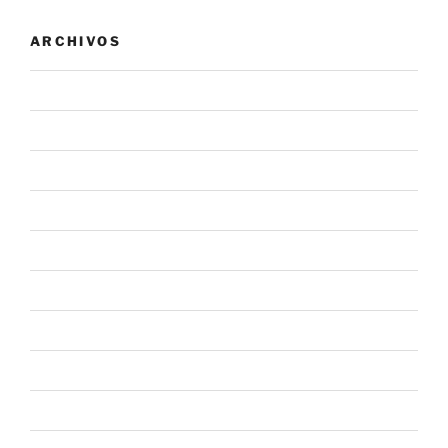
ARCHIVOS
agosto 2026
julio 2026
junio 2026
mayo 2026
abril 2026
marzo 2026
febrero 2026
enero 2026
diciembre 2025