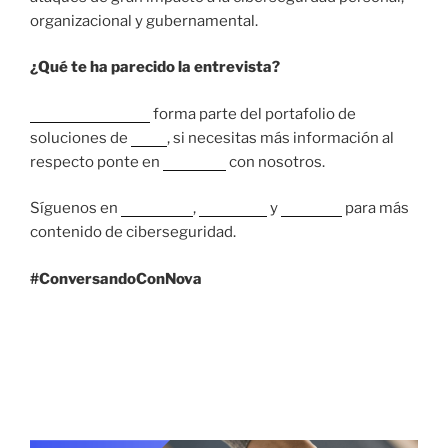
organizacional y gubernamental.
¿Qué te ha parecido la entrevista?
Aranda Software
forma parte del portafolio de
soluciones de
Nova
, si necesitas más información al
respecto ponte en
contacto
con nosotros.
Síguenos en
Instagram
,
Facebook
y
LinkedIn
para más
contenido de ciberseguridad.
#ConversandoConNova
3 NOVIEMBRE, 2021
La tecnología es la clave para la
recuperación de la industria.