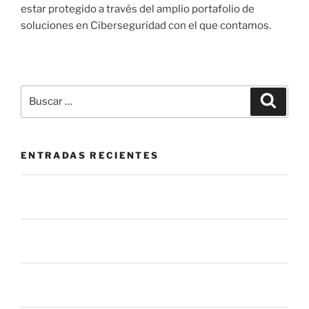
estar protegido a través del amplio portafolio de
soluciones en Ciberseguridad con el que contamos.
ENTRADAS RECIENTES
La mesa de servicio como herramienta de prevención:
más allá de cerrar tickets.
El botón de “Permitir” que nadie vigila: el riesgo oculto
en las apps que usas todos los días
La mayoría de los procesos de gestión de parches
fallan antes de llegar a tus sistemas