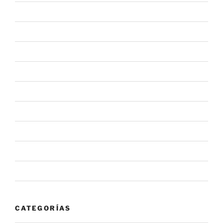
julio 2021
marzo 2021
febrero 2021
julio 2020
junio 2020
mayo 2020
febrero 2020
enero 2020
noviembre 2019
CATEGORÍAS