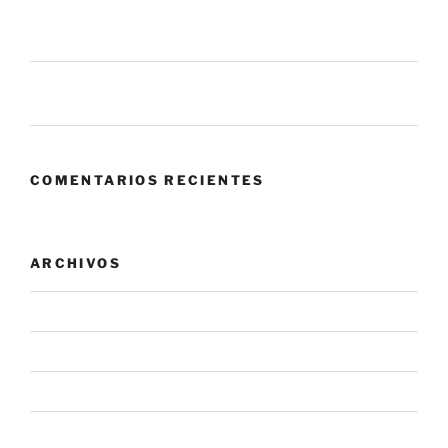
6 mil millones de ataques en un mes. ¿Qué nos dice
eso sobre el panorama actual?
Zero Trust: cuando confiar en tu propia red se convierte
en el mayor riesgo.
COMENTARIOS RECIENTES
ARCHIVOS
agosto 2026
julio 2026
junio 2026
mayo 2026