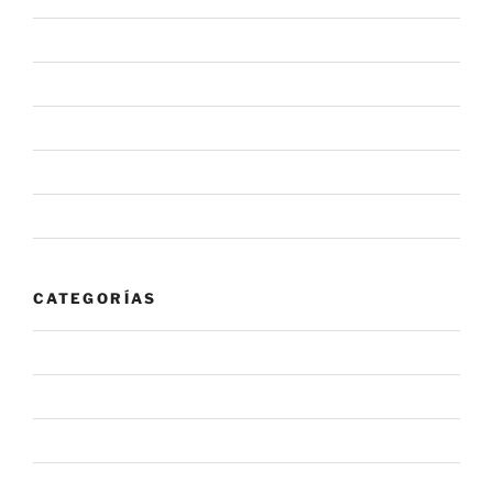
junio 2020
mayo 2020
febrero 2020
enero 2020
noviembre 2019
CATEGORÍAS
#NovaInforma
#NovaRecomienda
Alerta
Noticia