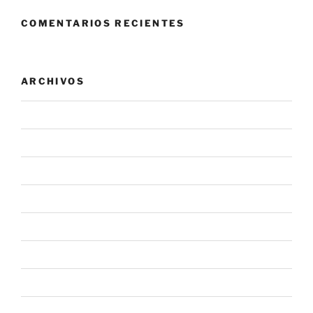
COMENTARIOS RECIENTES
ARCHIVOS
agosto 2026
julio 2026
junio 2026
mayo 2026
abril 2026
marzo 2026
febrero 2026
enero 2026