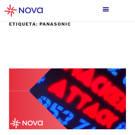
ETIQUETA:
PANASONIC
8 DICIEMBRE, 2021
Panasonic reconoce ser víctima de un
hackeo desde hace casi medio año.