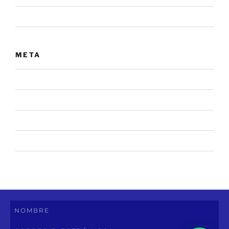
Sin categoría
META
Acceder
Feed de entradas
Feed de comentarios
WordPress.org